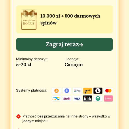
10 000 zł + 500 darmowych
spinów
Zagraj teraz
Minimalny depozyt:
Licencja:
5–20 zł
Curaçao
Systemy płatności:
Płatność bez przerzucania na inne strony – wszystko w
jednym miejscu.