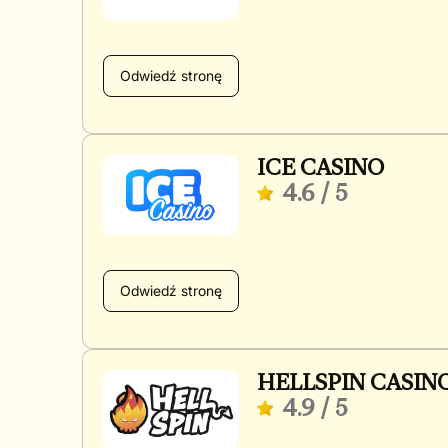
Odwiedź stronę
ICE CASINO
4.6
/ 5
Odwiedź stronę
HELLSPIN CASIN
4.9
/ 5