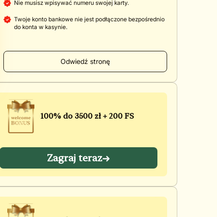
Nie musisz wpisywać numeru swojej karty.
Twoje konto bankowe nie jest podłączone bezpośrednio
do konta w kasynie.
Odwiedź stronę
100% do 3500 zł + 200 FS
Zagraj teraz