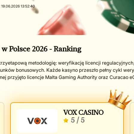
:
19.06.2026 13:52:40
 w Polsce 2026 - Ranking
trzyetapową metodologię: weryfikację licencji regulacyjnych
nków bonusowych. Każde kasyno przeszło pełny cykl weryfi
nej przyjęto licencje Malta Gaming Authority oraz Curacao 
VOX CASINO
5
/ 5