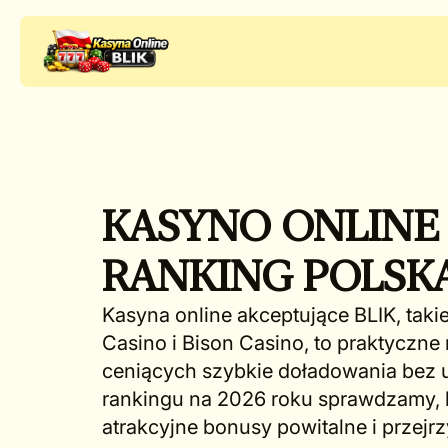
KASYNO ONLINE B
RANKING POLSK
Kasyna online akceptujące BLIK, takie
Casino i Bison Casino, to praktyczne
ceniących szybkie doładowania bez u
rankingu na 2026 roku sprawdzamy, k
atrakcyjne bonusy powitalne i przejrz