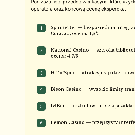
Poniższa lista przedstawia kasyna, które uzy
operatora oraz końcową ocenę ekspercką.
SpinBetter — bezpośrednia integrac
Curacao; ocena: 4,8/5
National Casino — szeroka biblioteka
ocena: 4,7/5
Hit'n'Spin — atrakcyjny pakiet powi
Bison Casino — wysokie limity transa
IviBet — rozbudowana sekcja zakład
Lemon Casino — przejrzysty interfej