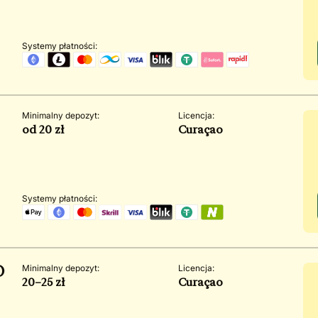
Systemy płatności:
Minimalny depozyt:
Licencja:
od 20 zł
Curaçao
Systemy płatności:
O
Minimalny depozyt:
Licencja:
20–25 zł
Curaçao